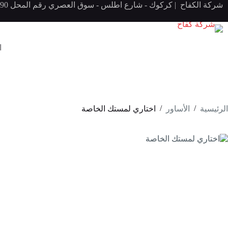
لتجاوز
شركة الكفاح | كركوك - شارع اطلس - سوق العصري رقم المحل 290 | موبايل 07708139080
لى
لمحتوى
ا
/
/
الرئيسية
الأساور
اختاري لمستك الخاصة