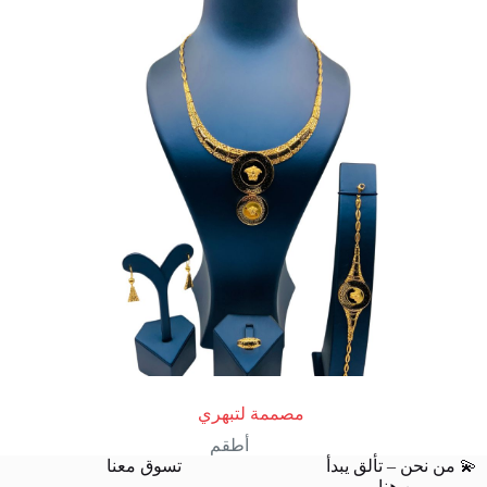
مصممة لتبهري
أطقم
💫 من نحن – تألق يبدأ
تسوق معنا
من هنا