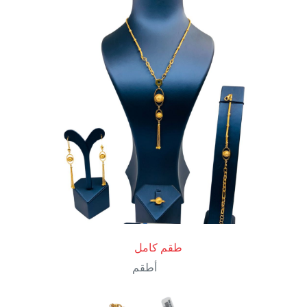
طقم كامل
أطقم